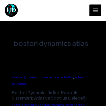
Skip
Main
to
Men
content
boston dynamics atlas
,
,
boston dynamics
insan benzeri robotlar
robot
teknolojisi
Boston Dynamics’in İleri Robotik
Sistemleri: Atlas ve Spot’un Geleceği
Leave a Comment
/
boston dynamics
,
insan benzeri