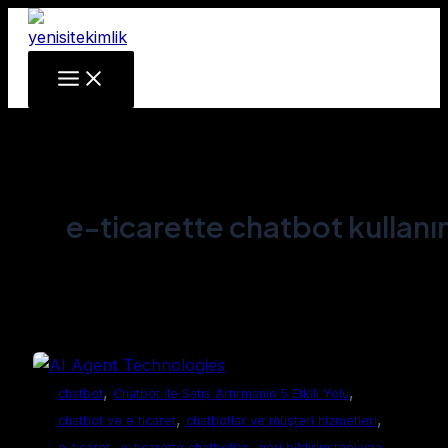
Main
Skip
Menu
to
content
e-ticarette chatbot kullanı
,
,
chatbot
Chatbot ile Satış Artırmanın 5 Etkili Yolu
,
,
chatbot ve e ticaret
chatbotlar ve müşteri hizmetleri
,
,
,
e-ticaret
e-ticarette chatbotlar
geri bildirim toplama