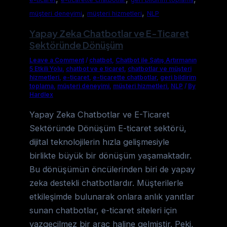
,
,
müşteri deneyimi
müşteri hizmetleri
NLP
Yapay Zeka Chatbotlar ve E-Ticaret
Sektöründe Dönüşüm
Leave a Comment
/
chatbot
,
Chatbot ile Satış Artırmanın
5 Etkili Yolu
,
chatbot ve e ticaret
,
chatbotlar ve müşteri
hizmetleri
,
e-ticaret
,
e-ticarette chatbotlar
,
geri bildirim
toplama
,
müşteri deneyimi
,
müşteri hizmetleri
,
NLP
/
By
Hardlex
Yapay Zeka Chatbotlar ve E-Ticaret
Sektöründe Dönüşüm E-ticaret sektörü,
dijital teknolojilerin hızla gelişmesiyle
birlikte büyük bir dönüşüm yaşamaktadır.
Bu dönüşümün öncülerinden biri de yapay
zeka destekli chatbotlardır. Müşterilerle
etkileşimde bulunarak onlara anlık yanıtlar
sunan chatbotlar, e-ticaret siteleri için
vazgeçilmez bir araç haline gelmiştir. Peki,