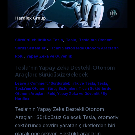
,
,
Sürdürülebilirlik ve Tesla
Tesla
Tesla’nın Otonom
,
Sürüş Sistemleri
Ticari Sektörlerde Otonom Araçların
,
Rolü
Yapay Zeka ve Güvenlik
Tesla’nın Yapay Zeka Destekli Otonom
Araçları: Sürücüsüz Gelecek
Leave a Comment
/
Sürdürülebilirlik ve Tesla
,
Tesla
,
Tesla’nın Otonom Sürüş Sistemleri
,
Ticari Sektörlerde
Otonom Araçların Rolü
,
Yapay Zeka ve Güvenlik
/
By
Hardlex
Tesla’nın Yapay Zeka Destekli Otonom
Araçları: Sürücüsüz Gelecek Tesla, otomotiv
sektöründe devrim yaratan şirketlerden biri
olarak öne çıkıyor. Elektrikli araçların