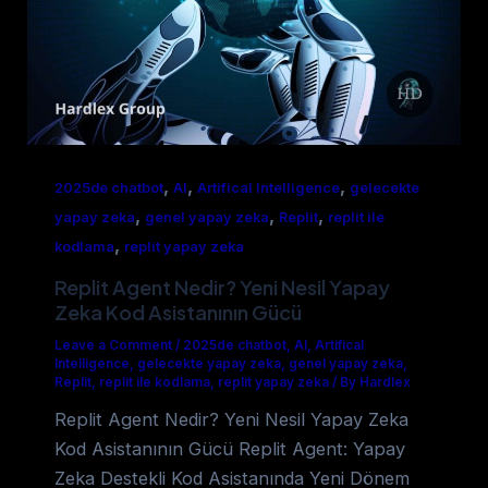
,
,
,
2025de chatbot
AI
Artifical Intelligence
gelecekte
,
,
,
yapay zeka
genel yapay zeka
Replit
replit ile
,
kodlama
replit yapay zeka
Replit Agent Nedir? Yeni Nesil Yapay
Zeka Kod Asistanının Gücü
Leave a Comment
/
2025de chatbot
,
AI
,
Artifical
Intelligence
,
gelecekte yapay zeka
,
genel yapay zeka
,
Replit
,
replit ile kodlama
,
replit yapay zeka
/
By Hardlex
Replit Agent Nedir? Yeni Nesil Yapay Zeka
Kod Asistanının Gücü Replit Agent: Yapay
Zeka Destekli Kod Asistanında Yeni Dönem