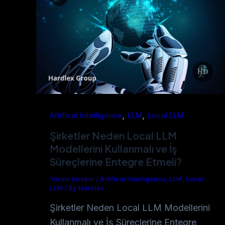
,
,
Artifical Intelligence
LLM
Local LLM
Şirketler Neden Local LLM
Modellerini Kullanmalı ve İş
Süreçlerine Entegre Etmeli?
Yorum bırakın
/
Artifical Intelligence
,
LLM
,
Local
LLM
/
By Hardlex
Şirketler Neden Local LLM Modellerini
Kullanmalı ve İş Süreçlerine Entegre