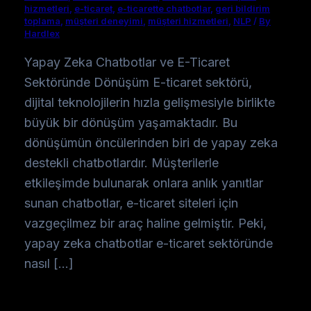
hizmetleri
,
e-ticaret
,
e-ticarette chatbotlar
,
geri bildirim
toplama
,
müşteri deneyimi
,
müşteri hizmetleri
,
NLP
/
By
Hardlex
Yapay Zeka Chatbotlar ve E-Ticaret
Sektöründe Dönüşüm E-ticaret sektörü,
dijital teknolojilerin hızla gelişmesiyle birlikte
büyük bir dönüşüm yaşamaktadır. Bu
dönüşümün öncülerinden biri de yapay zeka
destekli chatbotlardır. Müşterilerle
etkileşimde bulunarak onlara anlık yanıtlar
sunan chatbotlar, e-ticaret siteleri için
vazgeçilmez bir araç haline gelmiştir. Peki,
yapay zeka chatbotlar e-ticaret sektöründe
nasıl […]