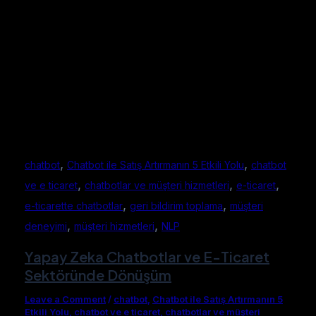
,
,
chatbot
Chatbot ile Satış Artırmanın 5 Etkili Yolu
chatbot
,
,
,
ve e ticaret
chatbotlar ve müşteri hizmetleri
e-ticaret
,
,
e-ticarette chatbotlar
geri bildirim toplama
müşteri
,
,
deneyimi
müşteri hizmetleri
NLP
Yapay Zeka Chatbotlar ve E-Ticaret
Sektöründe Dönüşüm
Leave a Comment
/
chatbot
,
Chatbot ile Satış Artırmanın 5
Etkili Yolu
,
chatbot ve e ticaret
,
chatbotlar ve müşteri