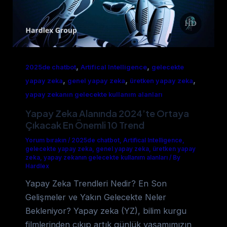
,
,
2025de chatbot
Artifical Intelligence
gelecekte
,
,
,
yapay zeka
genel yapay zeka
üretken yapay zeka
yapay zekanın gelecekte kullanım alanları
Yapay Zeka Alanında 2024’te Ortaya
Çıkacak En Önemli 10 Trend
Yorum bırakın
/
2025de chatbot
,
Artifical Intelligence
,
gelecekte yapay zeka
,
genel yapay zeka
,
üretken yapay
zeka
,
yapay zekanın gelecekte kullanım alanları
/
By
Hardlex
Yapay Zeka Trendleri Nedir? En Son
Gelişmeler ve Yakın Gelecekte Neler
Bekleniyor? Yapay zeka (YZ), bilim kurgu
filmlerinden çıkıp artık günlük yaşamımızın