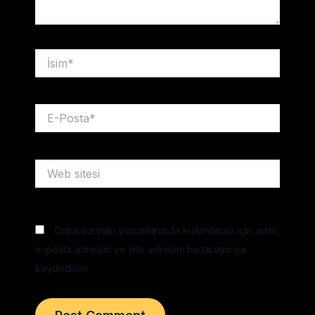
İsim*
E-
Posta*
Web
sitesi
Daha sonraki yorumlarımda kullanılması için adım,
e-posta adresim ve site adresim bu tarayıcıya
kaydedilsin.