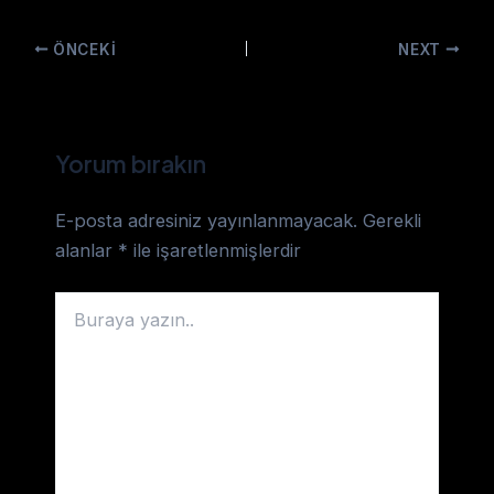
ÖNCEKI
NEXT
Yorum bırakın
E-posta adresiniz yayınlanmayacak.
Gerekli
alanlar
*
ile işaretlenmişlerdir
Buraya
yazın..