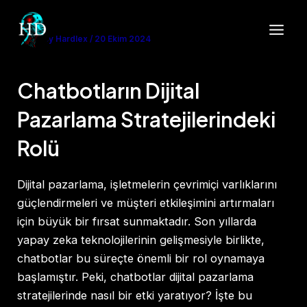
İçeriğe
Yazı
Main
atla
dolaşımı
Yazan
By Hardlex
/
20 Ekim 2024
Men
Chatbotların Dijital
Pazarlama Stratejilerindeki
Rolü
Dijital pazarlama, işletmelerin çevrimiçi varlıklarını
güçlendirmeleri ve müşteri etkileşimini artırmaları
için büyük bir fırsat sunmaktadır. Son yıllarda
yapay zeka teknolojilerinin gelişmesiyle birlikte,
chatbotlar bu süreçte önemli bir rol oynamaya
başlamıştır. Peki, chatbotlar dijital pazarlama
stratejilerinde nasıl bir etki yaratıyor? İşte bu