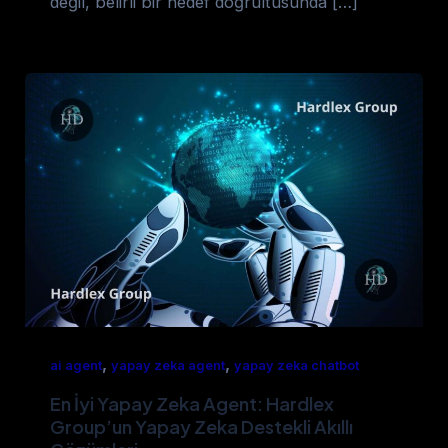
değil, belirli bir hedef doğrultusunda […]
,
,
ai agent
yapay zeka agent
yapay zeka chatbot
En İyi Yapay Zeka Agent: Hardlex
Group’un Yapay Zeka Destekli Akıllı