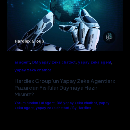
,
,
,
ai agent
DM yapay zeka chatbot
yapay zeka agent
yapay zeka chatbot
Hardlex Group’un Yapay Zeka Agentları:
Pazardan Fısıltılar Duymaya Hazır
Mısınız?
Yorum bırakın
/
ai agent
,
DM yapay zeka chatbot
,
yapay
zeka agent
,
yapay zeka chatbot
/
By Hardlex