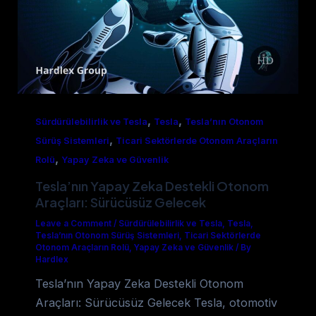
,
,
Sürdürülebilirlik ve Tesla
Tesla
Tesla’nın Otonom
,
Sürüş Sistemleri
Ticari Sektörlerde Otonom Araçların
,
Rolü
Yapay Zeka ve Güvenlik
Tesla’nın Yapay Zeka Destekli Otonom
Araçları: Sürücüsüz Gelecek
Leave a Comment
/
Sürdürülebilirlik ve Tesla
,
Tesla
,
Tesla’nın Otonom Sürüş Sistemleri
,
Ticari Sektörlerde
Otonom Araçların Rolü
,
Yapay Zeka ve Güvenlik
/
By
Hardlex
Tesla’nın Yapay Zeka Destekli Otonom
Araçları: Sürücüsüz Gelecek Tesla, otomotiv