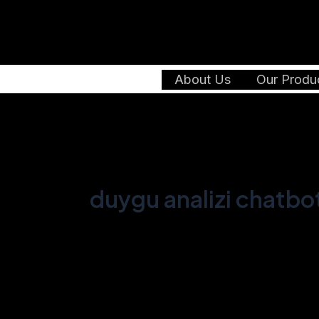
Skip
to
content
About Us
Our Produ
duygu analizi chatbo