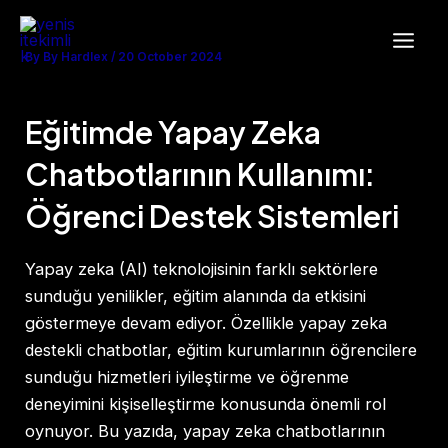
Skip
Post
Main
to
navigation
By
By Hardlex
/
20 October 2024
Men
content
Eğitimde Yapay Zeka
Chatbotlarının Kullanımı:
Öğrenci Destek Sistemleri
Yapay zeka (AI) teknolojisinin farklı sektörlere
sunduğu yenilikler, eğitim alanında da etkisini
göstermeye devam ediyor. Özellikle yapay zeka
destekli chatbotlar, eğitim kurumlarının öğrencilere
sunduğu hizmetleri iyileştirme ve öğrenme
deneyimini kişiselleştirme konusunda önemli rol
oynuyor. Bu yazıda, yapay zeka chatbotlarının