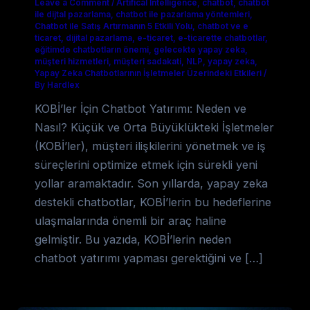
Leave a Comment
/
Artifical Intelligence
,
chatbot
,
chatbot
ile dijtal pazarlama
,
chatbot ile pazarlama yöntemleri
,
Chatbot ile Satış Artırmanın 5 Etkili Yolu
,
chatbot ve e
ticaret
,
dijital pazarlama
,
e-ticaret
,
e-ticarette chatbotlar
,
eğitimde chatbotların önemi
,
gelecekte yapay zeka
,
müşteri hizmetleri
,
müşteri sadakati
,
NLP
,
yapay zeka
,
Yapay Zeka Chatbotlarının İşletmeler Üzerindeki Etkileri
/
By Hardlex
KOBİ’ler İçin Chatbot Yatırımı: Neden ve
Nasıl? Küçük ve Orta Büyüklükteki İşletmeler
(KOBİ’ler), müşteri ilişkilerini yönetmek ve iş
süreçlerini optimize etmek için sürekli yeni
yollar aramaktadır. Son yıllarda, yapay zeka
destekli chatbotlar, KOBİ’lerin bu hedeflerine
ulaşmalarında önemli bir araç haline
gelmiştir. Bu yazıda, KOBİ’lerin neden
chatbot yatırımı yapması gerektiğini ve […]