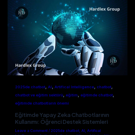
,
,
,
,
2025de chatbot
AI
Artifical Intelligence
chatbot
,
,
,
chatbot ve eğitim sektörü
eğitim
eğitimde chatbot
eğitimde chatbotların önemi
Eğitimde Yapay Zeka Chatbotlarının
Kullanımı: Öğrenci Destek Sistemleri
Leave a Comment
/
2025de chatbot
,
AI
,
Artifical